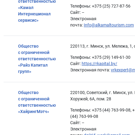
ответственностью
Телефоны: +375 (25) 727-87-56
«Камал
Сайт: –
Интернешионал
Электронная
сервисис»
почта:
Info@alkamaltourism.com
Общество
220113, г. Минск, ул. Мележа, 1, 
с ограниченной
Телефоны: +375 (29) 149-61-30
ответственностью
Сайт:
https://rkapital.by/
«Райз Капитал
Электронная почта:
vrkexpert@m
групп»
Общество
220100, Советский, г. Минск, ул.
с ограниченной
Хоружей, 6А, пом. 28
ответственностью
Телефоны: +375 (44) 763-99-08, 
«ХайрингМэтч»
(44) 763-99-08
Сайт: –
Электронная